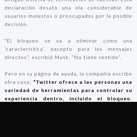
declaración desató una ola considerable de
usuarios molestos o preocupados por la posible
decisión.
“El bloqueo se va a eliminar como una
‘característica’, excepto para los mensajes
directos”, escribió Musk. “No tiene sentido”.
Pero en su página de ayuda, la compañía escribe
otra cosa:
“Twitter ofrece a las personas una
variedad de herramientas para controlar su
experiencia dentro, incluido el bloqueo.
Esto ayuda a las personas a restringir
cuentas específicas que se pongan en
contacto con ellas, las sigan y vean sus
tweets.”